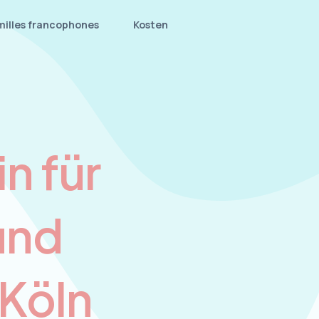
milles francophones
Kosten
n für
und
 Köln