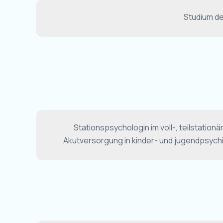
Studium de
Stationspsychologin im voll-, teilstationä
Akutversorgung in kinder- und jugendpsychiat