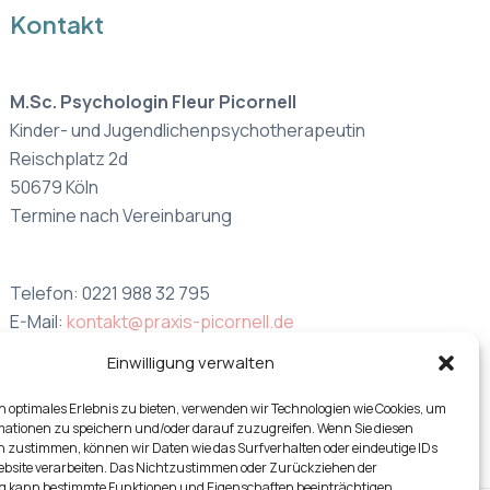
Kontakt
M.Sc. Psychologin Fleur Picornell
Kinder- und Jugendlichenpsychotherapeutin
Reischplatz 2d
50679 Köln
Termine nach Vereinbarung
Telefon: 0221 988 32 795
E-Mail:
kontakt@praxis-picornell.de
Einwilligung verwalten
 optimales Erlebnis zu bieten, verwenden wir Technologien wie Cookies, um
mationen zu speichern und/oder darauf zuzugreifen. Wenn Sie diesen
n zustimmen, können wir Daten wie das Surfverhalten oder eindeutige IDs
Website verarbeiten. Das Nichtzustimmen oder Zurückziehen der
kann bestimmte Funktionen und Eigenschaften beeinträchtigen.