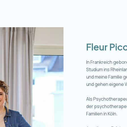
Fleur Pico
In Frankreich gebo
Studium ins Rheinla
und meine Familie 
und gehen eigene 
Als Psychotherapeuti
der psychotherape
Familien in Köln.