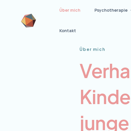
Aller
Über mich
Psychotherapie
au
contenu
Kontakt
Über mich
Verha
Kinde
junge